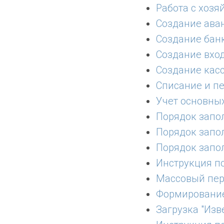
Работа с хоз
Создание ава
Создание бан
Создание вход
Создание кас
Списание и 
Учет основных
Порядок запо
Порядок запо
Порядок запо
Инструкция п
Массовый пер
Формирование
Загрузка "Изв