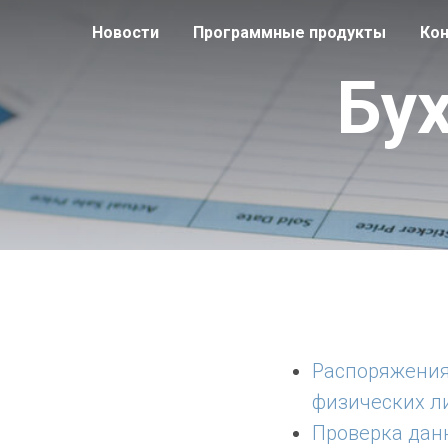
Новости
Программные продукты
Ко
Бу
Распоряжения
физических л
Проверка дан