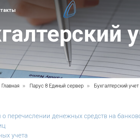
нтакты
хгалтерский у
Главная
Парус 8 Единый сервер
Бухгалтерский учет
»
»
 о перечислении денежных средств на банков
иц
ных учета