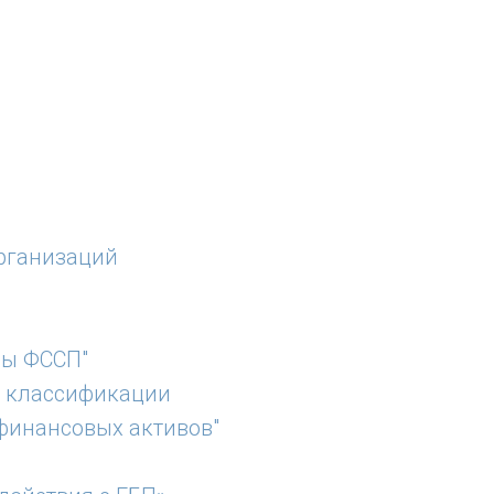
рганизаций
фы ФССП"
й классификации
финансовых активов"